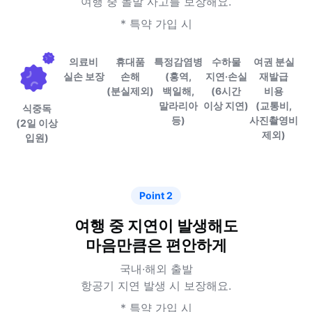
여행 중 돌발 사고를 보장해요.
* 특약 가입 시
식중독
의료비
수하물
휴대품
특정감염병
여권 분실
(2일 이상
실손 보장
지연·손실
손해
(홍역,
재발급
입원)
(6시간
(분실제외)
백일해,
비용
이상 지연)
말라리아
(교통비,
등)
사진촬영비
제외)
Point 2
여행 중 지연이 발생해도
마음만큼은 편안하게