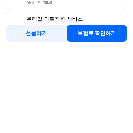
24시간 365일 전 세계 어디서든
우리말 도움 서비스
해외여행 중 현지 병원을 이용하거나 여권 분실 등
사고가 일어났을 때 우리말로 도움을 드려요.
선물하기
보험료 확인하기
대표번호 +82-2-3140-1777
ARS 1번 ‘해외'
우리말 의료지원 서비스
현지 의사와 상담이 가능하도록 전화로 우리말 도움
서비스
보험 청구 안내 서비스
보험사고 발생 시 조치요령, 현지 구비서류 및
보험금 청구 절차 안내